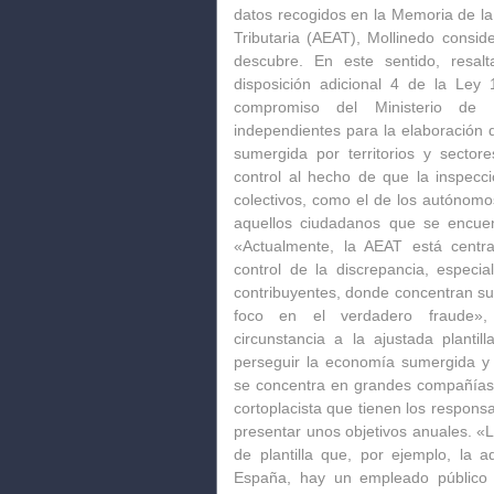
datos recogidos en la Memoria de la 
Tributaria (AEAT), Mollinedo consi
descubre.
En este sentido, resa
disposición adicional 4 de la Ley 
compromiso del Ministerio de 
independientes para la elaboración 
sumergida por territorios y sectore
control al hecho de que
la inspecci
colectivos, como el de los autónomo
aquellos ciudadanos que se encuen
«Actualmente, la AEAT está centr
control de la discrepancia, espec
contribuyentes, donde concentran su
foco en el verdadero fraude», 
circunstancia
a la ajustada plantil
perseguir la economía sumergida y e
se concentra en grandes compañías y
cortoplacista que tienen los respons
presentar unos objetivos anuales. 
de plantilla que, por ejemplo, la ad
España, hay un empleado público e