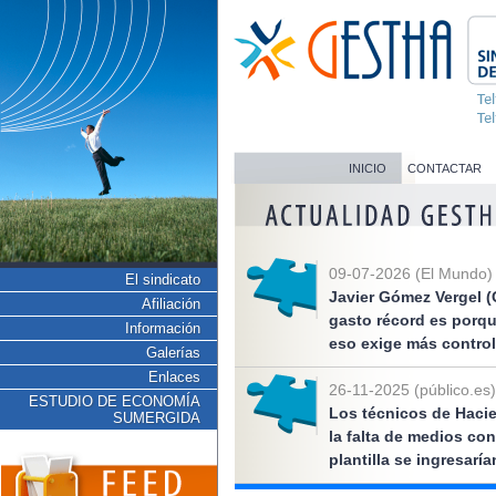
INICIO
CONTACTAR
09-07-2026 (El Mundo)
El sindicato
Javier Gómez Vergel (
Afiliación
gasto récord es porq
Información
eso exige más control
Galerías
Enlaces
26-11-2025 (público.es)
ESTUDIO DE ECONOMÍA
Los técnicos de Hacie
SUMERGIDA
la falta de medios co
plantilla se ingresarí