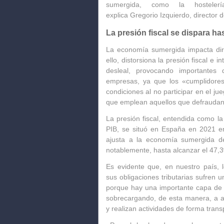
sumergida
, como la hosteler
explica
Gregorio Izquierdo, director d
La presión fiscal se dispara ha
La economía sumergida impacta di
ello,
distorsiona la presión fiscal e 
desleal,
provocando importantes d
empresas, ya que los «cumplidores
condiciones al no participar en el j
que emplean aquellos que defraudan 
La presión fiscal
, entendida como la 
PIB,
se situó en España en 2021 e
ajusta a la economía sumergida de
notablemente, hasta alcanzar el 47,
Es evidente que, en nuestro país,
l
sus obligaciones tributarias sufren u
porque hay una
importante capa de
sobrecargando
, de esta manera, a a
y
realizan actividades de forma trans