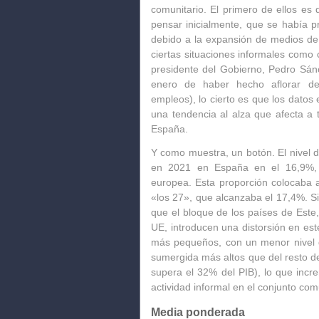
comunitario. El primero de ellos es 
pensar inicialmente, que se había 
debido a la expansión de medios de 
ciertas situaciones informales como
presidente del Gobierno, Pedro Sá
enero de haber hecho aflorar d
empleos), lo cierto es que
los datos e
una tendencia al alza que afecta a 
España.
Y como muestra, un botón.
El nivel
en 2021 en España en el 16,9%
,
europea. Esta proporción colocaba 
«los 27», que alcanzaba el 17,4%.
Si
que
el bloque de los países de Este
UE, introducen una distorsión
en este
más pequeños, con un menor nivel 
sumergida más altos que del resto de
supera el 32% del PIB), lo que incr
actividad informal en el conjunto com
Media ponderada