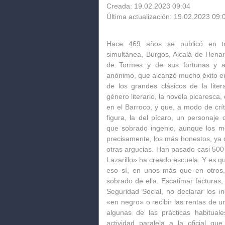
Creada: 19.02.2023 09:04
Última actualización: 19.02.2023 09:
Hace 469 años se publicó en tr
simultánea, Burgos, Alcalá de Hen
de Tormes y de sus fortunas y a
anónimo, que alcanzó mucho éxito en
de los grandes clásicos de la lite
género literario, la novela picaresca
en el Barroco, y que, a modo de crí
figura, la del pícaro,
un personaje q
que sobrado ingenio, aunque los med
precisamente, los más honestos, ya
otras argucias. Han pasado casi 500
Lazarillo» ha creado escuela. Y es q
eso sí, en unos más que en otros
sobrado de ella
. Escatimar facturas,
Seguridad Social, no declarar los i
«en negro» o recibir las rentas de u
algunas de las prácticas habitua
actividad paralela a la oficial que