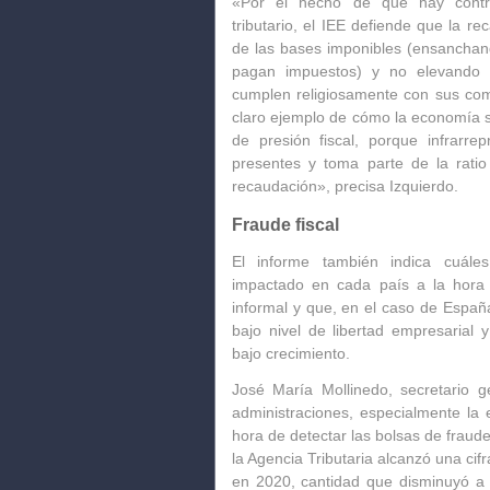
«Por el hecho de que hay contri
tributario, el IEE defiende que
la rec
de las bases imponibles
(ensanchand
pagan impuestos)
y no elevando e
cumplen
religiosamente con sus co
claro ejemplo de cómo la economía s
de presión fiscal, porque infrarre
presentes y toma parte de la ratio
recaudación», precisa Izquierdo.
Fraude fiscal
El informe también indica cuál
impactado
en cada país a la hora 
informal y que, en el caso de España
bajo nivel de libertad empresarial
bajo crecimiento.
José María Mollinedo, secretario g
administraciones
, especialmente la e
hora de detectar las bolsas de fraud
la Agencia Tributaria alcanzó una cif
en 2020, cantidad que disminuyó a 