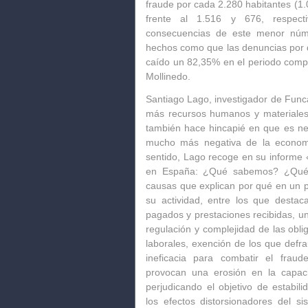
fraude por cada 2.280 habitantes (1.
frente al 1.516 y 676, respect
consecuencias de este menor núme
hechos como que
las denuncias por 
caído un 82,35% en el periodo comp
Mollinedo.
Santiago Lago, investigador de Func
más recursos humanos y materiales 
también hace hincapié en que es nec
mucho más negativa de la economí
sentido, Lago recoge en su informe
en España: ¿Qué sabemos? ¿Qué
causas que explican por qué en un p
su actividad, entre los que destac
pagados y prestaciones recibidas, un 
regulación y complejidad de las oblig
laborales, exención de los que defrau
ineficacia para combatir el frau
provocan una erosión en la capaci
perjudicando el objetivo de estabil
los efectos distorsionadores del sis