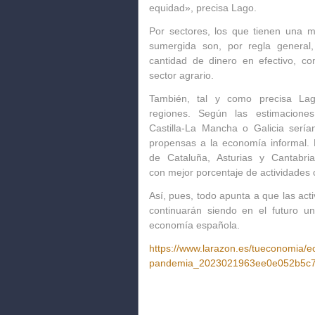
equidad»,
precisa Lago.
Por sectores, los que tienen una 
sumergida son, por regla genera
cantidad de dinero en efectivo, com
sector agrario.
También, tal y como precisa Lago
regiones. Según las estimaciones
Castilla-La Mancha o Galicia
serí
propensas a la economía informal
.
de Cataluña, Asturias y Cantabri
con
mejor porcentaje
de actividades 
Así, pues, todo apunta a que las act
continuarán siendo en el futuro u
economía española.
https://www.larazon.es/tueconomia/
pandemia_2023021963ee0e052b5c7