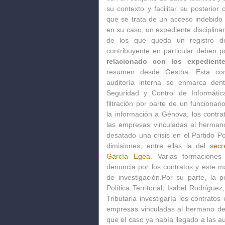
su contexto y facilitar su posterior 
que se trata de un acceso indebido 
en su caso, un expediente disciplinar
de los que queda un registro d
contribuyente en particular deben p
relacionado con los expedient
resumen desde Gestha. Esta com
auditoría interna se enmarca den
Seguridad y Control de Informática
filtración por parte de un funciona
la información a Génova, los contr
las empresas vinculadas al hermano
desatado una crisis en el Partido P
dimisiones, entre ellas la del
secr
García Egea.
Varias formaciones p
denuncia por los contratos y este ma
de investigación.Por su parte, la 
Política Territorial, Isabel Rodrígue
Tributaria investigaría los contrato
empresas vinculadas al hermano de 
que el caso ya había llegado a las a