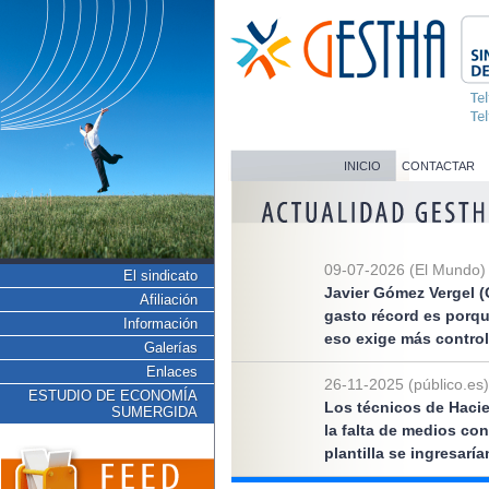
INICIO
CONTACTAR
09-07-2026 (El Mundo)
El sindicato
Javier Gómez Vergel (
Afiliación
gasto récord es porq
Información
eso exige más control
Galerías
Enlaces
26-11-2025 (público.es)
ESTUDIO DE ECONOMÍA
Los técnicos de Hacie
SUMERGIDA
la falta de medios co
plantilla se ingresarí