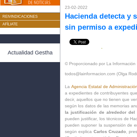
23-02-2022
Hacienda detecta y 
REIVINDICACIONES
AFÍLIATE
sin permiso a expedi
Actualidad Gestha
© Proporcionado por La Información
todos@lainformacion.com (Olga Rod
La
Agencia Estatal de Administración
a expedientes de contribuyentes que 
decir, aquellos que no tienen que ve
según los datos de las memorias an
la justificación de alrededor d
pueden justificar, los técnicos de H
pueden suponer la suspensión de em
según explica
Carlos Cruzado
, pre