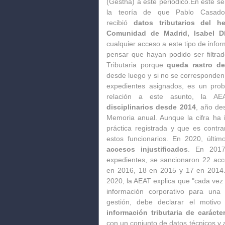
(Gestha) a este periódico.En este se
la teoría de que Pablo Casado,
recibió
datos tributarios del 
Comunidad de Madrid, Isabel D
cualquier acceso a este tipo de inform
pensar que hayan podido ser filtrad
Tributaria porque
queda rastro de
desde luego y si no se corresponden
expedientes asignados, es un prob
relación a este asunto, la 
disciplinarios desde 2014
, año des
Memoria anual. Aunque la cifra ha 
práctica registrada y que es contr
estos funcionarios. En 2020, últim
accesos injustificados
. En 201
expedientes, se sancionaron 22 ac
en 2016, 18 en 2015 y 17 en 2014.
2020, la AEAT explica que "cada vez
información corporativo para una
gestión, debe declarar el motivo
información tributaria de caráct
con un conjunto de datos técnicos y 