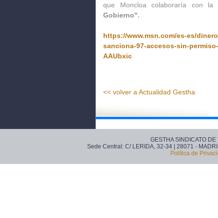
que Moncloa colaboraría con la J
Gobierno".
https://www.msn.com/es-es/dinero/
sanciona-97-accesos-sin-permiso-a
AAUbxic
<< volver a Actualidad Gestha
GESTHA SINDICATO DE
Sede Central: C/ LERIDA, 32-34 | 28071 - MADRI
Política de Privac